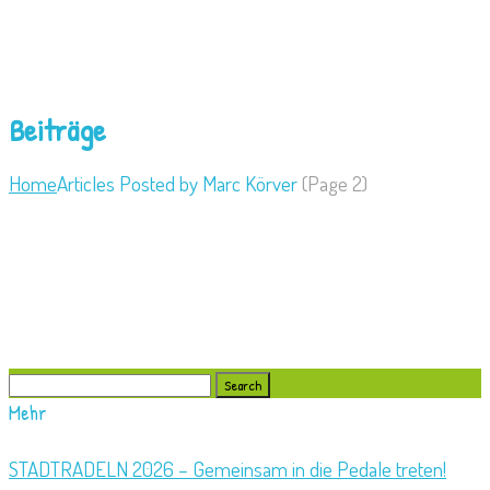
Beiträge
Home
Articles Posted by Marc Körver
(
Page 2)
Search
for:
Mehr
STADTRADELN 2026 – Gemeinsam in die Pedale treten!