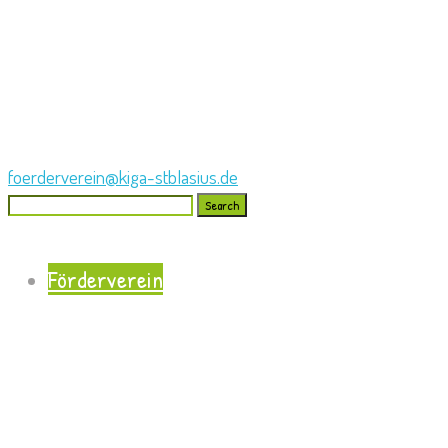
foerderverein@kiga-stblasius.de
Search
for:
Förderverein