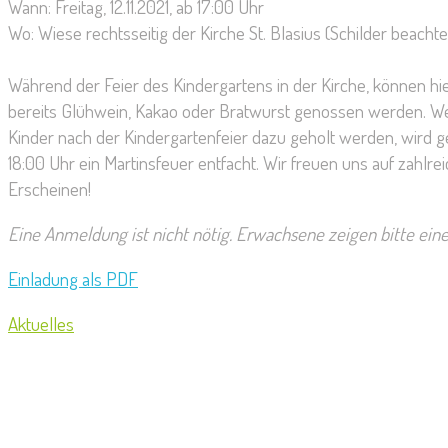
Wann:
Freitag, 12.
11.
20
21
, ab 17:00 Uhr
Wo
:
Wiese rechts
seitig
der Kirche
St. Blasius
(Schilder beachte
Während d
er
Feier des
Kindergarten
s
in der
Kirche
,
können hi
bereits
Glühwein,
Kakao oder Bratwurst
genossen werden.
We
Kinder nach der
Kindergartenfeier
dazu
geholt werden
,
wird
g
18:00 Uhr
ein
Martinsfeuer
entfacht
.
Wir freuen uns auf zah
l
re
Erscheinen!
Eine Anmeldung ist nicht nötig. Erwachsene zeigen bitte ei
Einladung als PDF
Aktuelles