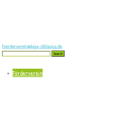
foerderverein@kiga-stblasius.de
Search
for:
Förderverein