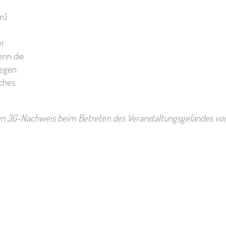
n)
er
nn die
egen
iches
nen 3G-Nachweis beim Betreten des Veranstaltungsgeländes vor