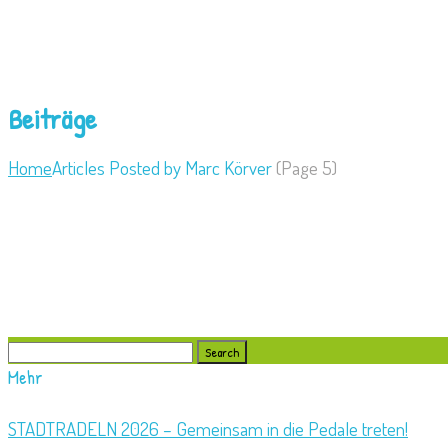
Beiträge
Home
Articles Posted by Marc Körver
(
Page 5)
Search
for:
Mehr
STADTRADELN 2026 – Gemeinsam in die Pedale treten!