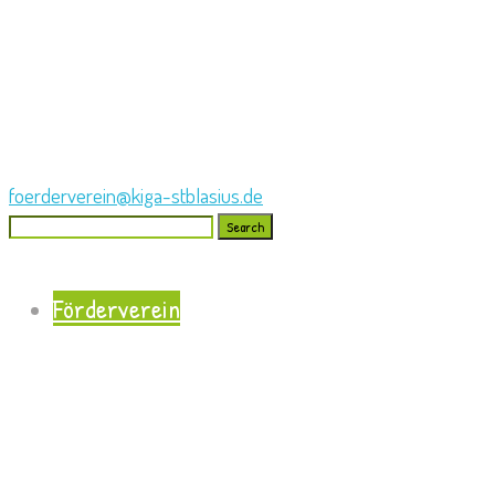
foerderverein@kiga-stblasius.de
Search
for:
Förderverein