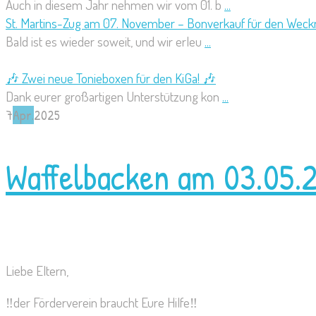
Auch in diesem Jahr nehmen wir vom 01. b
...
St. Martins-Zug am 07. November – Bonverkauf für den Weck
Bald ist es wieder soweit, und wir erleu
...
🎶 Zwei neue Tonieboxen für den KiGa! 🎶
Dank eurer großartigen Unterstützung kon
...
7
Apr.
2025
Waffelbacken am 03.05.2
Liebe Eltern,
‼️der Förderverein braucht Eure Hilfe‼️