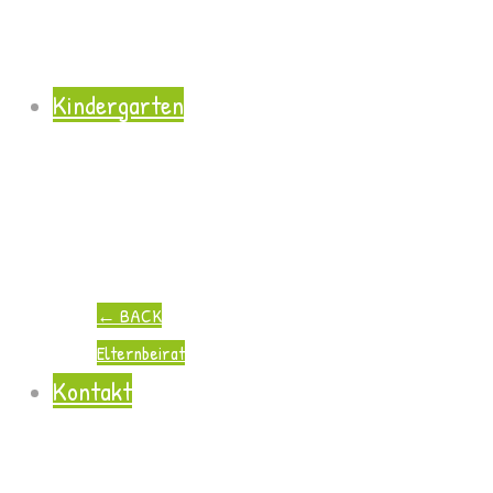
Kindergarten
←
BACK
Elternbeirat
Kontakt