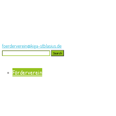
foerderverein@kiga-stblasius.de
Search
for:
Förderverein