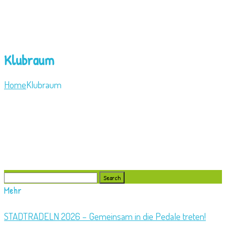
Klubraum
Home
Klubraum
Search
for:
Mehr
STADTRADELN 2026 – Gemeinsam in die Pedale treten!