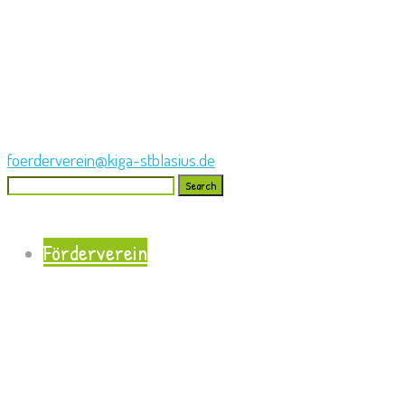
foerderverein@kiga-stblasius.de
Search
for:
Förderverein