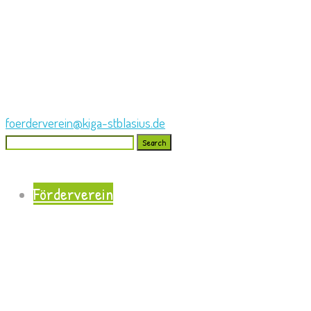
foerderverein@kiga-stblasius.de
Search
for:
Förderverein