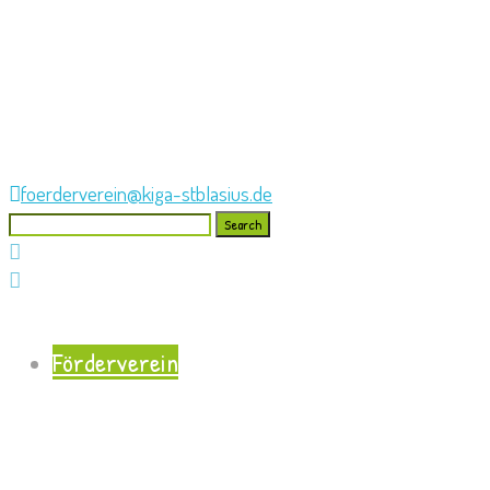
foerderverein@kiga-stblasius.de
Search
for:
Förderverein